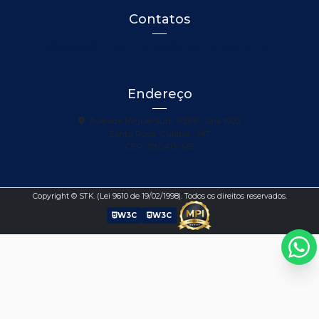
Contatos
(65) 99298-2099
contato@engenhariastk.com.br
Endereço
Avenida Miguel Sutil, 8388, Sala 1503
Santa Rosa, Cuiabá - MT
CEP: 78040-365
Copyright © STK. (Lei 9610 de 19/02/1998). Todos os direitos reservados.
W3C
W3C