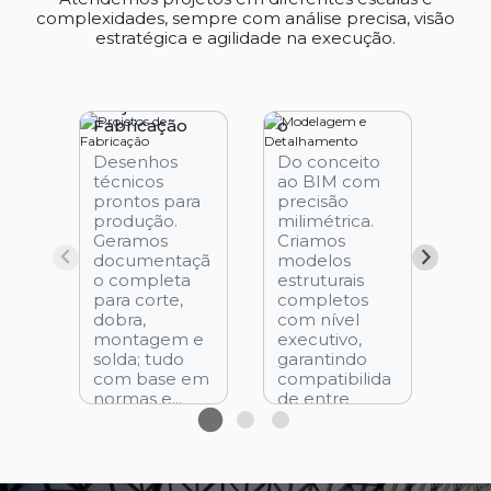
complexidades, sempre com análise precisa, visão
estratégica e agilidade na execução.
Modelagem
e
Pro
Projetos de
Detalhament
Est
Fabricação
o
Met
Desenhos
Do conceito
Ver
técnicos
ao BIM com
lev
prontos para
precisão
rap
produção.
milimétrica.
con
Geramos
Criamos
Sol
documentaçã
modelos
aço
o completa
estruturais
gal
para corte,
completos
indú
dobra,
com nível
cen
montagem e
executivo,
log
solda; tudo
garantindo
obr
com base em
compatibilida
gra
normas e...
de entre
Eng
disciplinas e
sob.
SAIBA
evitando...
MAIS
SAIBA
MAIS