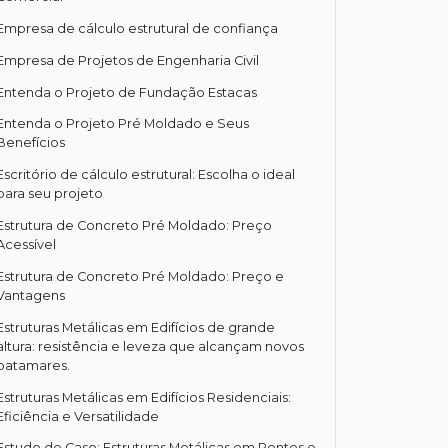
Empresa de cálculo estrutural de confiança
Empresa de Projetos de Engenharia Civil
Entenda o Projeto de Fundação Estacas
Entenda o Projeto Pré Moldado e Seus
Benefícios
Escritório de cálculo estrutural: Escolha o ideal
para seu projeto
Estrutura de Concreto Pré Moldado: Preço
Acessível
Estrutura de Concreto Pré Moldado: Preço e
Vantagens
Estruturas Metálicas em Edifícios de grande
altura: resistência e leveza que alcançam novos
patamares.
Estruturas Metálicas em Edifícios Residenciais:
Eficiência e Versatilidade
Estudo de Caso: Estruturas Metálicas em Pontes e