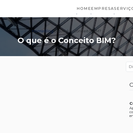
HOME
EMPRESA
SERVIÇ
Home
Blog
O que é o Conceito BIM?
O que é o Conceito BIM?
C
C
Ap
co
en