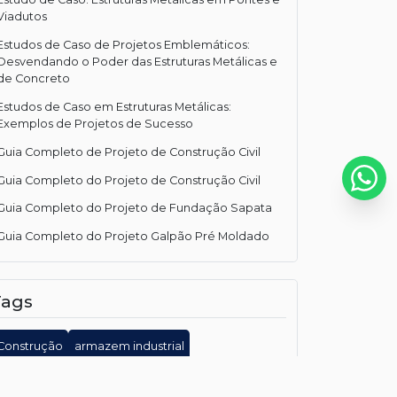
Viadutos
Estudos de Caso de Projetos Emblemáticos:
Desvendando o Poder das Estruturas Metálicas e
de Concreto
Estudos de Caso em Estruturas Metálicas:
Exemplos de Projetos de Sucesso
Guia Completo de Projeto de Construção Civil
Guia Completo do Projeto de Construção Civil
Guia Completo do Projeto de Fundação Sapata
Guia Completo do Projeto Galpão Pré Moldado
Guia Completo para Projeto Estrutural Galpão
Metálico
Tags
Guia Completo sobre Projeto Galpão Pré
Moldado
Construção
armazem industrial
Guia Definitivo para Projeto Estrutural Completo
arquitetura moderna
barracao industrial
Importância dos Cálculos Estruturais na