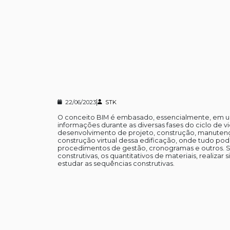
|
22/06/2023
STK
O conceito BIM é embasado, essencialmente, em 
informações durante as diversas fases do ciclo de v
desenvolvimento de projeto, construção, manutenç
construção virtual dessa edificação, onde tudo pode
procedimentos de gestão, cronogramas e outros. Sua
construtivas, os quantitativos de materiais, realiz
estudar as sequências construtivas.