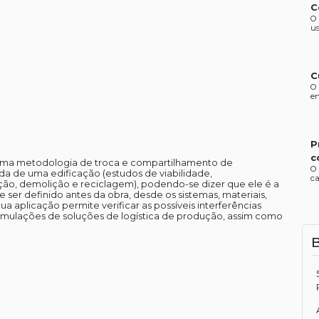
C
O 
us
C
O 
en
P
c
uma metodologia de troca e compartilhamento de
O 
ida de uma edificação (estudos de viabilidade,
ca
ão, demolição e reciclagem), podendo-se dizer que ele é a
 ser definido antes da obra, desde os sistemas, materiais,
 aplicação permite verificar as possíveis interferências
ar simulações de soluções de logística de produção, assim como