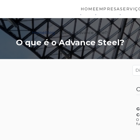
HOME
EMPRESA
SERVIÇ
Home
Blog
O que é o Advance Steel?
O que é o Advance Steel?
C
G
C
O
fu