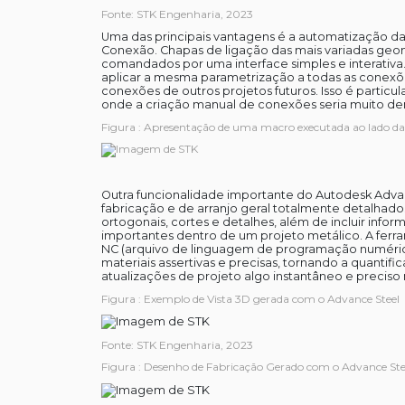
Fonte: STK Engenharia, 2023
Uma das principais vantagens é a automatização d
Conexão. Chapas de ligação das mais variadas geome
comandados por uma interface simples e interativa.
aplicar a mesma parametrização a todas as conexõe
conexões de outros projetos futuros. Isso é partic
onde a criação manual de conexões seria muito de
Figura : Apresentação de uma macro executada ao lado da
Outra funcionalidade importante do Autodesk Adva
fabricação e de arranjo geral totalmente detalhado
ortogonais, cortes e detalhes, além de incluir inf
importantes dentro de um projeto metálico. A fer
NC (arquivo de linguagem de programação numérica 
materiais assertivas e precisas, tornando a quanti
atualizações de projeto algo instantâneo e preciso n
Figura : Exemplo de Vista 3D gerada com o Advance Steel
Fonte: STK Engenharia, 2023
Figura : Desenho de Fabricação Gerado com o Advance Ste