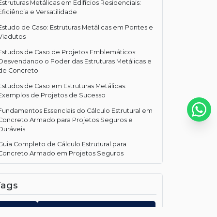
Estruturas Metálicas em Edifícios Residenciais:
Eficiência e Versatilidade
Estudo de Caso: Estruturas Metálicas em Pontes e
Viadutos
Estudos de Caso de Projetos Emblemáticos:
Desvendando o Poder das Estruturas Metálicas e
de Concreto
Estudos de Caso em Estruturas Metálicas:
Exemplos de Projetos de Sucesso
Fundamentos Essenciais do Cálculo Estrutural em
Concreto Armado para Projetos Seguros e
Duráveis
Guia Completo de Cálculo Estrutural para
Concreto Armado em Projetos Seguros
Guia Completo de Projeto de Construção Civil
Tags
Guia Completo do Projeto de Construção Civil
Guia Completo do Projeto de Fundação Sapata
Construção
Cálculo estrutural concreto armado
Guia Completo do Projeto Galpão Pré Moldado