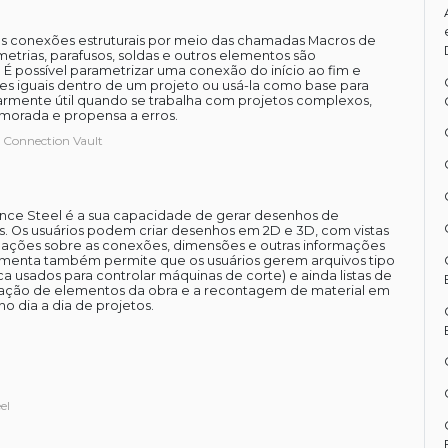
as conexões estruturais por meio das chamadas Macros de
trias, parafusos, soldas e outros elementos são
 É possível parametrizar uma conexão do início ao fim e
s iguais dentro de um projeto ou usá-la como base para
ularmente útil quando se trabalha com projetos complexos,
morada e propensa a erros.
 Connection Vault
nce Steel é a sua capacidade de gerar desenhos de
s. Os usuários podem criar desenhos em 2D e 3D, com vistas
ormações sobre as conexões, dimensões e outras informações
ramenta também permite que os usuários gerem arquivos tipo
usados para controlar máquinas de corte) e ainda listas de
ficação de elementos da obra e a recontagem de material em
o dia a dia de projetos.
el