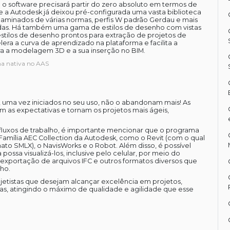
 o software precisará partir do zero absoluto em termos de
a Autodesk já deixou pré-configurada uma vasta biblioteca
s laminados de várias normas, perfis W padrão Gerdau e mais
das. Há também uma gama de estilos de desenho com vistas
estilos de desenho prontos para extração de projetos de
lera a curva de aprendizado na plataforma e facilita a
 a modelagem 3D e a sua inserção no BIM.
rma nativa no AAS
, uma vez iniciados no seu uso, não o abandonam mais! As
m as expectativas e tornam os projetos mais ágeis,
fluxos de trabalho, é importante mencionar que o programa
Família AEC Collection da Autodesk, como o Revit (com o qual
ato SMLX), o NavisWorks e o Robot. Além disso, é possível
ossa visualizá-los, inclusive pelo celular, por meio do
exportação de arquivos IFC e outros formatos diversos que
ho.
jetistas que desejam alcançar excelência em projetos,
cas, atingindo o máximo de qualidade e agilidade que esse