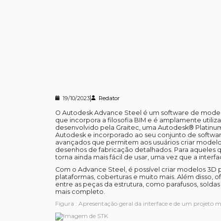
|
19/10/2023
Redator
O Autodesk Advance Steel é um software de model
que incorpora a filosofia BIM e é amplamente utiliz
desenvolvido pela Graitec, uma Autodesk® Platinum
Autodesk e incorporado ao seu conjunto de softwares
avançados que permitem aos usuários criar modelos
desenhos de fabricação detalhados. Para aqueles q
torna ainda mais fácil de usar, uma vez que a interfac
Com o Advance Steel, é possível criar modelos 3D pr
plataformas, coberturas e muito mais. Além disso,
entre as peças da estrutura, como parafusos, solda
mais completo.
Figura : Apresentação geral da interface e de um projeto 