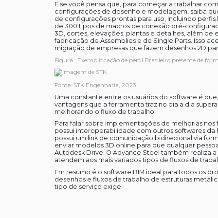
E se você pensa que, para começar a trabalhar com
configurações de desenho e modelagem, saiba que 
de configurações prontas para uso, incluindo perfi
de 300 tipos de macros de conexão pré-configura
3D, cortes, elevações, plantas e detalhes, além de 
fabricação de Assemblies e de Single Parts. Isso ace
migração de empresas que fazem desenhos 2D para
Figura : Exemplificação de perfil Brasileiro presente de fo
Fonte: STK Engenharia, 2023
Uma constante entre os usuários do software é que
vantagens que a ferramenta traz no dia a dia supera
melhorando o fluxo de trabalho.
Para falar sobre implementações de melhorias nos 
possui interoperabilidade com outros softwares da 
possui um link de comunicação bidirecional via form
enviar modelos 3D online para que qualquer pessoa p
Autodesk Drive. O Advance Steel também realiza a 
atendem aos mais variados tipos de fluxos de trabal
Em resumo é o software BIM ideal para todos os pro
desenhos e fluxos de trabalho de estruturas metáli
tipo de serviço exige.