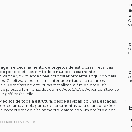
F
E
P
O
di
C
O 
op
agem e detalhamento de projetos de estruturas metálicas
ado por projetistas em todo o mundo. Inicialmente
C
 Partner, o Advance Steel foi posteriormente adquirido pela
O 
. O software possui uma interface intuitiva e recursos
us
 3D precisos de estruturas metálicas, além de produzir
ue já estão familiarizados com o AutoCAD, o Advance Steel se
e gráfica é similar.
ecisos de toda a estrutura, desde as vigas, colunas, escadas,
 oferece uma ampla gama de ferramentas para criar conexões
s e conectores de cisalhamento, garantindo um projeto ainda
modelado no Software