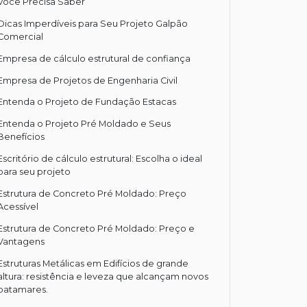
Você Precisa Saber
Dicas Imperdíveis para Seu Projeto Galpão
Comercial
Empresa de cálculo estrutural de confiança
Empresa de Projetos de Engenharia Civil
Entenda o Projeto de Fundação Estacas
Entenda o Projeto Pré Moldado e Seus
Benefícios
Escritório de cálculo estrutural: Escolha o ideal
para seu projeto
Estrutura de Concreto Pré Moldado: Preço
Acessível
Estrutura de Concreto Pré Moldado: Preço e
Vantagens
Estruturas Metálicas em Edifícios de grande
altura: resistência e leveza que alcançam novos
patamares.