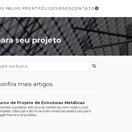
OS
BLOG
PORTFÓLIO
CURSOS
CONTATO
eto
para seu projeto
Buscar
onfira mais artigos
urso de Projeto de Estruturas Metálicas
renda a projetar estruturas metálicas com nosso curso
mpleto. Descubra técnicas e ferramentas essenciais para
genheiros e arquitetos...