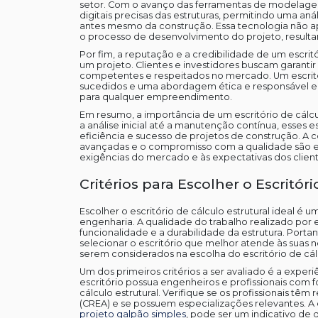
setor. Com o avanço das ferramentas de modelage
digitais precisas das estruturas, permitindo uma aná
antes mesmo da construção. Essa tecnologia não a
o processo de desenvolvimento do projeto, resultan
Por fim, a reputação e a credibilidade de um escrit
um projeto. Clientes e investidores buscam garantir 
competentes e respeitados no mercado. Um escrit
sucedidos e uma abordagem ética e responsável em 
para qualquer empreendimento.
Em resumo, a importância de um escritório de cálc
a análise inicial até a manutenção contínua, esses
eficiência e sucesso de projetos de construção. A co
avançadas e o compromisso com a qualidade são e
exigências do mercado e às expectativas dos client
Critérios para Escolher o Escritóri
Escolher o escritório de cálculo estrutural ideal é 
engenharia. A qualidade do trabalho realizado por 
funcionalidade e a durabilidade da estrutura. Porta
selecionar o escritório que melhor atende às suas n
serem considerados na escolha do escritório de cálc
Um dos primeiros critérios a ser avaliado é a experi
escritório possua engenheiros e profissionais co
cálculo estrutural. Verifique se os profissionais t
(CREA) e se possuem especializações relevantes. 
projeto galpão simples
, pode ser um indicativo de q