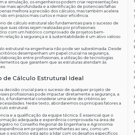
m e simulação, os engenheiros podem criar representações
lise mais aprofundada e a identificação de potenciais falhas
penas melhora a precisão dos cálculos, mas também acelera
do em prazos mais curtos e maior eficiência.
ório de cálculo estrutural são fundamentais para o sucesso de
que suas obras sejam realizadas por profissionais
ório com um histórico comprovado de projetos bem-
relação à segurança e à sustentabilidade é um ativo valioso
ulo estrutural na engenharia não pode ser subestimada. Desde
 escritórios desempenham um papel crucial na segurança,
laboração entre profissionais, a utilização de tecnologias
lementos que garantem que as estruturas atendam às
es.
o de Cálculo Estrutural Ideal
uma decisão crucial para o sucesso de qualquer projeto de
esses profissionais pode impactar diretamente a segurança, a
nto, é fundamental considerar uma série de critérios ao
ecessidades. Neste texto, abordaremos os principais fatores a
ulo estrutural.
ência e a qualificação da equipe técnica. É essencial que o
m formação adequada e experiência comprovada na área de
êm registro no Conselho Regional de Engenharia e Agronomia
A experiência em projetos semelhantes ao seu, como um
ue o escritório está apto a lidar com os desafios específicos