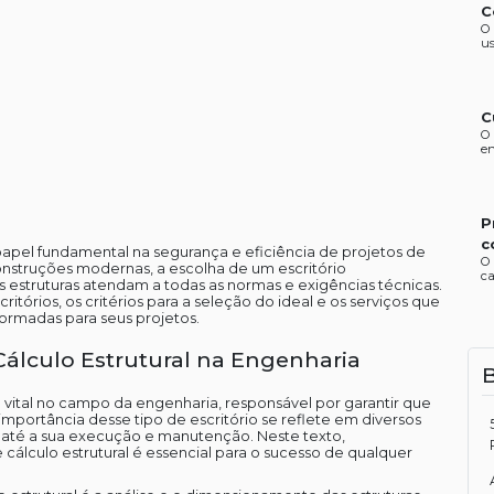
C
O 
us
C
O 
en
P
c
papel fundamental na segurança e eficiência de projetos de
O 
struções modernas, a escolha de um escritório
ca
as estruturas atendam a todas as normas e exigências técnicas.
tórios, os critérios para a seleção do ideal e os serviços que
ormadas para seus projetos.
Cálculo Estrutural na Engenharia
 vital no campo da engenharia, responsável por garantir que
A importância desse tipo de escritório se reflete em diversos
 até a sua execução e manutenção. Neste texto,
 cálculo estrutural é essencial para o sucesso de qualquer