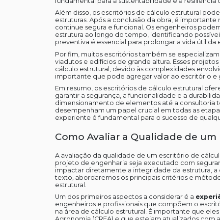
fundamental para a sustentabilidade e a resiliência
Além disso, os escritórios de cálculo estrutural po
estruturas. Após a conclusão da obra, é importante r
continue segura e funcional. Os engenheiros podem
estrutura ao longo do tempo, identificando possíve
preventiva é essencial para prolongar a vida útil da 
Por fim, muitos escritórios também se especializa
viadutos e edifícios de grande altura. Esses proje
cálculo estrutural, devido às complexidades envolvi
importante que pode agregar valor ao escritório e g
Em resumo, os escritórios de cálculo estrutural o
garantir a segurança, a funcionalidade e a durabilida
dimensionamento de elementos até a consultoria té
desempenham um papel crucial em todas as etapas 
experiente é fundamental para o sucesso de qualq
Como Avaliar a Qualidade de um E
A avaliação da qualidade de um escritório de cálcul
projeto de engenharia seja executado com seguran
impactar diretamente a integridade da estrutura, a
texto, abordaremos os principais critérios e método
estrutural.
Um dos primeiros aspectos a considerar é a
experi
engenheiros e profissionais que compõem o escr
na área de cálculo estrutural. É importante que el
Agronomia (CREA) e que estejam atualizados com a