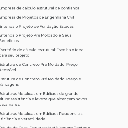
Empresa de cálculo estrutural de confiança
Empresa de Projetos de Engenharia Civil
Entenda o Projeto de Fundação Estacas
Entenda o Projeto Pré Moldado e Seus
Benefícios
Escritório de cálculo estrutural: Escolha o ideal
para seu projeto
Estrutura de Concreto Pré Moldado: Preço
Acessível
Estrutura de Concreto Pré Moldado: Preço e
Vantagens
Estruturas Metálicas em Edifícios de grande
altura: resistência e leveza que alcançam novos
patamares.
Estruturas Metálicas em Edifícios Residenciais:
Eficiência e Versatilidade
Estudo de Caso: Estruturas Metálicas em Pontes e