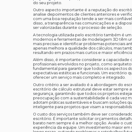
do seu projeto.
Outro aspecto importante é a reputação do escritó
analise depoimentos de clientes anteriores e verifi
com uma boa reputação tende a ser mais confiáve
disso, a transparência nas comunicações e a dispos
ser valorizadas durante o processo de seleção.
A tecnologia utilizada pelo escritório também é um 
modernos e ferramentas de modelagem 3D têm uma 
mais precisas e identificar problemas potenciais a
apenas melhora a qualidade dos cálculos, mas tam
resultando em prazos mais curtos e maior eficiência
Além disso, é importante considerar a capacidade d
profissionais envolvidos no projeto, como arquiteto
fundamental para garantir que todos os aspectos do
expectativas estéticas e funcionais. Um escritório 
oferecer um serviço mais completo e integrado.
Outro critério a ser avaliado é a abordagem do esc
escritório de cálculo estrutural deve estar sempre
segurança, garantindo que todos os projetos estej
preocupação com a sustentabilidade é cada vez mais
adotam práticas sustentáveis e buscam soluções q
inteligente para projetos que visam a responsabilid
O custo dos serviços também deve ser considerado,
escritório. É importante solicitar orçamentos det
barato nem sempre é a melhor opção. Avalie o cust
experiência da equipe. Um investimento maior em 
longo prazo, evitando problemas e retrabalhos futur