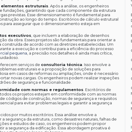
elementos estruturais
. Após a análise, os engenheiros
es e fundações, garantindo que cada componente da estrutura
rgas previstas. Esse dimensionamento é fundamental para
 construção ao longo do tempo. Escritórios de cálculo estrutural
cos para assegurar que o dimensionamento esteja em
tos executivos
, que incluem a elaboração de desenhos
ão da obra. Esses projetos são fundamentais para orientar a
ja construída de acordo com as diretrizes estabelecidas. Um
rante a execução e contribui para a eficiência do processo
ercial pequena
, a precisão nos detalhes é ainda mais crítica,
uidadoso.
l oferecem serviços de
consultoria técnica
. Isso envolve a
problemas estruturais e a proposição de soluções para
aliosa em casos de reformas ou ampliações, onde é necessário
uportar novas cargas. Os engenheiros podem realizar inspeções
adrões de segurança e funcionalidade.
formidade com normas e regulamentos
. Escritórios de
que todos os projetos estejam em conformidade com as normas
ise de códigos de construção, normas de segurança e requisitos
ncial para evitar problemas legais e garantir a segurança
dos por muitos escritórios. Essa análise envolve a
 a segurança da estrutura, como desastres naturais, falhas de
lações e estudos de caso, os engenheiros podem propor
ntir a segurança da edificação. Essa abordagem proativa é