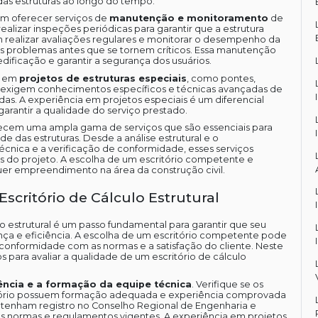
 das estruturas ao longo do tempo.
dem oferecer serviços de
manutenção e monitoramento
de
ealizar inspeções periódicas para garantir que a estrutura
 realizar avaliações regulares e monitorar o desempenho da
is problemas antes que se tornem críticos. Essa manutenção
edificação e garantir a segurança dos usuários.
m em
projetos de estruturas especiais
, como pontes,
tos exigem conhecimentos específicos e técnicas avançadas de
das. A experiência em projetos especiais é um diferencial
arantir a qualidade do serviço prestado.
ferecem uma ampla gama de serviços que são essenciais para
de das estruturas. Desde a análise estrutural e o
cnica e a verificação de conformidade, esses serviços
do projeto. A escolha de um escritório competente e
uer empreendimento na área da construção civil.
scritório de Cálculo Estrutural
o estrutural é um passo fundamental para garantir que seu
ça e eficiência. A escolha de um escritório competente pode
 conformidade com as normas e a satisfação do cliente. Neste
s para avaliar a qualidade de um escritório de cálculo
ência e a formação da equipe técnica
. Verifique se os
itório possuem formação adequada e experiência comprovada
es tenham registro no Conselho Regional de Engenharia e
s normas e regulamentos vigentes. A experiência em projetos