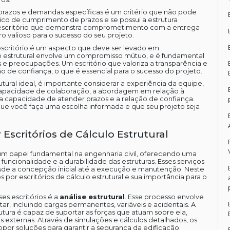
 prazos e demandas específicas é um critério que não pode
órico de cumprimento de prazos e se possui a estrutura
m escritório que demonstra comprometimento com a entrega
o valioso para o sucesso do seu projeto.
 escritório é um aspecto que deve ser levado em
lo estrutural envolve um compromisso mútuo, e é fundamental
as e preocupações. Um escritório que valoriza a transparência e
 de confiança, o que é essencial para o sucesso do projeto.
utural ideal, é importante considerar a experiência da equipe,
a capacidade de colaboração, a abordagem em relação à
, a capacidade de atender prazos e a relação de confiança.
rá que você faça uma escolha informada e que seu projeto seja
 Escritórios de Cálculo Estrutural
um papel fundamental na engenharia civil, oferecendo uma
uncionalidade e a durabilidade das estruturas. Esses serviços
esde a concepção inicial até a execução e manutenção. Neste
 por escritórios de cálculo estrutural e sua importância para o
es escritórios é a
análise estrutural
. Esse processo envolve
ar, incluindo cargas permanentes, variáveis e acidentais. A
trutura é capaz de suportar as forças que atuam sobre ela,
s externas. Através de simulações e cálculos detalhados, os
opor soluções para garantir a segurança da edificação.