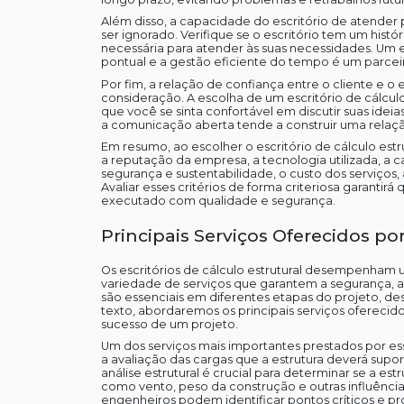
Além disso, a capacidade do escritório de atender
ser ignorado. Verifique se o escritório tem um hist
necessária para atender às suas necessidades. U
pontual e a gestão eficiente do tempo é um parceir
Por fim, a relação de confiança entre o cliente e o
consideração. A escolha de um escritório de cálcu
que você se sinta confortável em discutir suas idei
a comunicação aberta tende a construir uma relação
Em resumo, ao escolher o escritório de cálculo estr
a reputação da empresa, a tecnologia utilizada, 
segurança e sustentabilidade, o custo dos serviços
Avaliar esses critérios de forma criteriosa garanti
executado com qualidade e segurança.
Principais Serviços Oferecidos por
Os escritórios de cálculo estrutural desempenham 
variedade de serviços que garantem a segurança, a f
são essenciais em diferentes etapas do projeto, d
texto, abordaremos os principais serviços oferecidos
sucesso de um projeto.
Um dos serviços mais importantes prestados por ess
a avaliação das cargas que a estrutura deverá suport
análise estrutural é crucial para determinar se a es
como vento, peso da construção e outras influência
engenheiros podem identificar pontos críticos e pr