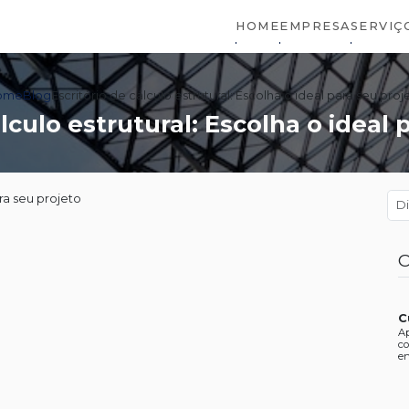
HOME
EMPRESA
SERVIÇ
ome
Blog
Escritório de cálculo estrutural: Escolha o ideal para seu proj
álculo estrutural: Escolha o ideal 
C
C
Ap
co
en