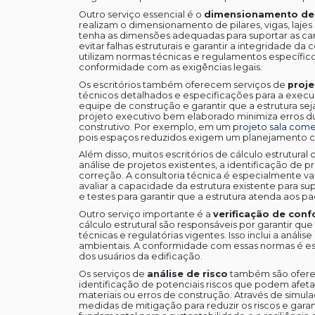
Outro serviço essencial é o
dimensionamento de 
realizam o dimensionamento de pilares, vigas, laj
tenha as dimensões adequadas para suportar as ca
evitar falhas estruturais e garantir a integridade da
utilizam normas técnicas e regulamentos específi
conformidade com as exigências legais.
Os escritórios também oferecem serviços de
proje
técnicos detalhados e especificações para a execuç
equipe de construção e garantir que a estrutura se
projeto executivo bem elaborado minimiza erros du
construtivo. Por exemplo, em um
projeto sala com
pois espaços reduzidos exigem um planejamento c
Além disso, muitos escritórios de cálculo estrutura
análise de projetos existentes, a identificação de 
correção. A consultoria técnica é especialmente v
avaliar a capacidade da estrutura existente para s
e testes para garantir que a estrutura atenda aos p
Outro serviço importante é a
verificação de con
cálculo estrutural são responsáveis por garantir 
técnicas e regulatórias vigentes. Isso inclui a anál
ambientais. A conformidade com essas normas é esse
dos usuários da edificação.
Os serviços de
análise de risco
também são ofereci
identificação de potenciais riscos que podem afetar
materiais ou erros de construção. Através de simu
medidas de mitigação para reduzir os riscos e gara