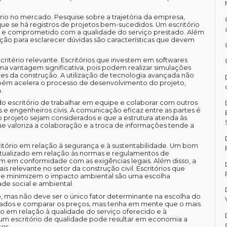
rio no mercado. Pesquise sobre a trajetória da empresa,
que se há registros de projetos bem-sucedidos. Um escritório
l e comprometido com a qualidade do serviço prestado. Além
ição para esclarecer dúvidas são características que devem
critério relevante. Escritórios que investem em softwares
vantagem significativa, pois podem realizar simulações
ntes da construção. A utilização de tecnologia avançada não
bém acelera o processo de desenvolvimento do projeto,
.
o escritório de trabalhar em equipe e colaborar com outros
s e engenheiros civis. A comunicação eficaz entre as partes é
 projeto sejam considerados e que a estrutura atenda às
que valoriza a colaboração e a troca de informações tende a
ritório em relação à segurança e à sustentabilidade. Um bom
 atualizado em relação às normas e regulamentos de
am em conformidade com as exigências legais. Além disso, a
 relevante no setor da construção civil. Escritórios que
ue minimizem o impacto ambiental são uma escolha
ade social e ambiental.
 mas não deve ser o único fator determinante na escolha do
alhados e comparar os preços, mas tenha em mente que o mais
o em relação à qualidade do serviço oferecido e à
um escritório de qualidade pode resultar em economia a
os.