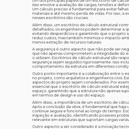
Um dos principais papéis de um escritório de cálcul
Isso envolve a avaliação de cargas, tensões e defor
Um cálculo preciso é fundamental para evitar falha
materiais e até mesmo perda de vidas. Por isso, a 
nesses escritórios são cruciais.
Além disso, um escritório de cálculo estrutural contr
detalhados, os engenheiros podem determinar a qua
evitando desperdícios e garantindo que o projeto 
reduz custos, mas também minimiza o impacto ambi
menos extração de recursos naturais.
A segurança é outro aspecto que não pode ser negl
que não apenas comprometem a integridade do edi
o utilizam. Escritórios de cálculo estrutural são re
segurança sejam seguidos rigorosamente. Isso inclu
comportamento da estrutura em diferentes condiçõe
Outro ponto importante é a colaboração entre o escri
no projeto, como arquitetos e engenheiros civis. Es
aspectos do projeto sejam considerados. Por exem
essencial que o escritório de cálculo estrutural est
espaço, garantindo que a estrutura não apenas sup
em termos de design e uso do espaço.
Além disso, a importância de um escritório de cálcu
Após a conclusão da obra, é fundamental que haja
continue segura e funcional ao longo do tempo. Esc
inspeção e avaliação, identificando possíveis probl
relevante em estruturas que suportam cargas variáv
Outro aspecto a ser considerado é a inovação tecnol