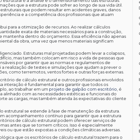
o estrutural é a análise e o dimensionamento das estruturas.
mações que a estrutura pode sofrer ao longo de sua vida útil.
s estruturais que podem resultar em acidentes graves, danos
experiência e a competência dos profissionais que atuam
ibui para a otimização de recursos. Ao realizar cálculos
ntidade exata de materiais necessários para a construção,
se mantenha dentro do orçamento. Essa eficiência não apenas
ental da obra, uma vez que menos materiais significam
igenciado. Estruturas mal projetadas podem levar a colapsos,
fício, mas também colocam em risco a vida de pessoas que
sponsáveis por garantir que as normas e regulamentos de
i a realização de testes e simulações que ajudam a prever o
s, como terremotos, ventos fortes e outras forças externas.
tório de cálculo estrutural e outros profissionais envolvidos
sa interação é fundamental para garantir que todos os
plo, ao trabalhar em um
projeto de galpão com escritório
, é
eja alinhado com as necessidades estéticas e funcionais do
orte as cargas, mas também atenda às expectativas do cliente
lo estrutural se estende à fase de manutenção da estrutura.
 um acompanhamento contínuo para garantir que a estrutura
ritórios de cálculo estrutural podem oferecer serviços de
emas antes que se tornem críticos. Isso é especialmente
eis ou que estão expostas a condições climáticas adversas.
ógica que os escritórios de cálculo estrutural trazem para o