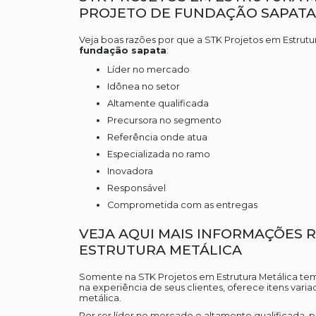
PROJETO DE FUNDAÇÃO SAPATA
Veja boas razões por que a STK Projetos em Estrutu
fundação sapata
:
líder no mercado
idônea no setor
altamente qualificada
precursora no segmento
referência onde atua
especializada no ramo
inovadora
responsável
comprometida com as entregas
VEJA AQUI MAIS INFORMAÇÕES 
ESTRUTURA METÁLICA
Somente na STK Projetos em Estrutura Metálica tem
na experiência de seus clientes, oferece itens vari
metálica.
Por ser líder no mercado e altamente qualificada, 