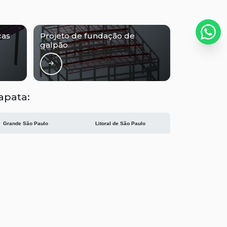
Projeto de fundação estacas
Projeto de fundação sapata
cas
Projeto de fundação de
Projeto de galpão 10 x 30
galpão
Projeto de galpão 10x20
Projeto de galpão com escritório
apata:
Projeto de galpão pequeno
Projeto de obra industrial
Grande São Paulo
Litoral de São Paulo
Projeto de prédio comercial e residencial
Centro
Consolação
Projeto edifício concreto armado
República
Santa Cecília
Projeto edifício residencial 3 andares
Projeto edifício residencial 4 andares
Projeto estrutura de caixa d água 15000 litros
 de violação de direito autoral – artigo 184 do Código Penal –
Lei