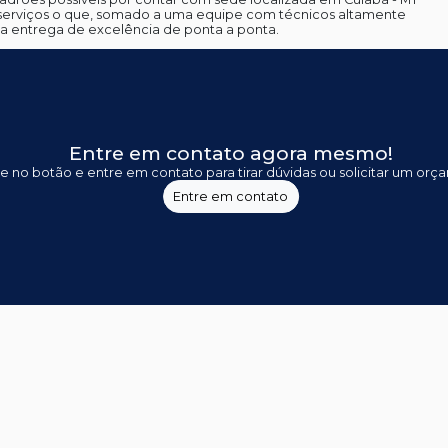
 serviços o que, somado a uma equipe com técnicos altamente
ma entrega de excelência de ponta a ponta.
Entre em contato agora mesmo!
ue no botão e entre em contato para tirar dúvidas ou solicitar um orç
Entre em contato