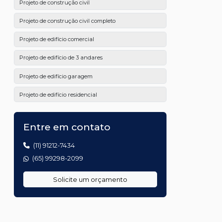
Projeto de construção civil
Projeto de construção civil completo
Projeto de edifício comercial
Projeto de edifício de 3 andares
Projeto de edifício garagem
Projeto de edifício residencial
Projeto de estrutura de concreto
Entre em contato
Projeto de estrutura de concreto armado
(11) 91212-7434
Projeto de estrutura metálica para galpão
(65) 99298-2099
Projeto de estruturas metálicas para telhado
Solicite um orçamento
Projeto de fabricação de estrutura metálica
Projeto de fundação de galpão