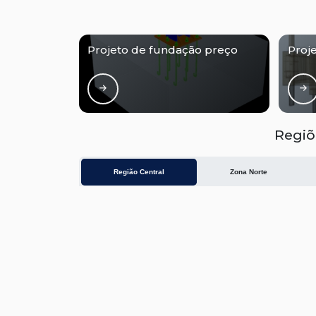
Projeto de fundação preço
Proj
Regiõ
Região Central
Zona Norte
Aclimação
Bela Vista
B
Higienópolis
Glicério
L
Santa Efigênia
Sé
V
O conteúdo do texto desta página é de direito reservado. Sua reproduçã
9610/98 - Lei de direitos autorais
.