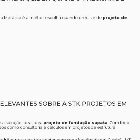
ra Metálica é a melhor escolha quando precisar de
projeto de
RELEVANTES SOBRE A STK PROJETOS EM
 a solução ideal para
projeto de fundação sapata
. Com foco
ados como consultoria e cálculos em projetos de estrutura
padrões possíveis por contar com sede localizada em Cuiabá - MT