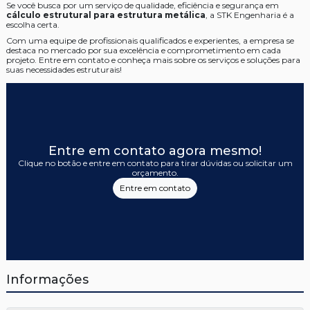
Se você busca por um serviço de qualidade, eficiência e segurança em
cálculo estrutural para estrutura metálica
, a STK Engenharia é a
escolha certa.
Com uma equipe de profissionais qualificados e experientes, a empresa se
destaca no mercado por sua excelência e comprometimento em cada
projeto. Entre em contato e conheça mais sobre os serviços e soluções para
suas necessidades estruturais!
Entre em contato agora mesmo!
Clique no botão e entre em contato para tirar dúvidas ou solicitar um
orçamento.
Entre em contato
Informações