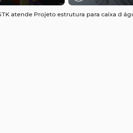
TK atende Projeto estrutura para caixa d águ
Zona Oeste
Zona Sul
Zona Leste
om Retiro
Brás
Cambuci
iberdade
Luz
Pari
ila Buarque
o, parcial ou total, mesmo citando nossos links, é proibida sem a autorização do autor. Crime
gação
Contatos
(11) 91212-7434
(65) 99298-20
EMPRESA