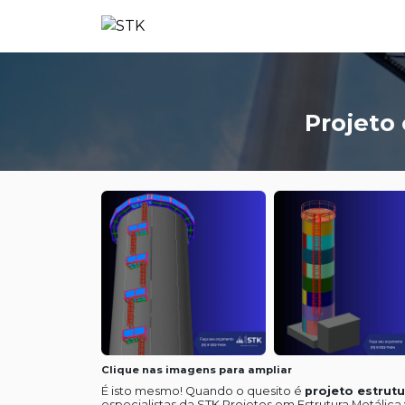
Projeto 
Clique nas imagens para ampliar
É isto mesmo! Quando o quesito é
projeto estrutu
especialistas da STK Projetos em Estrutura Metáli