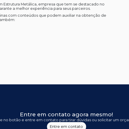
em Estrutura Metálica, empresa que tem se destacado no
rante a melhor experiência para seus parceiros.
áginas com conteúdos que podem auxiliar na obtenção de
 também:
Entre em contato agora mesmo!
ue no botão e entre em contato para tirar dúvidas ou solicitar um orç
Entre em contato