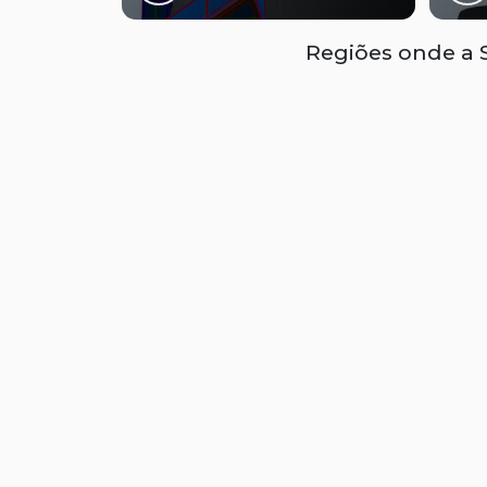
Regiões onde a S
Região Central
Zona Norte
Aclimação
Bela Vista
B
Higienópolis
Glicério
L
Santa Efigênia
Sé
V
O conteúdo do texto desta página é de direito reservado. Sua reproduçã
9610/98 - Lei de direitos autorais
.
Nave
Siga-nos
HOME