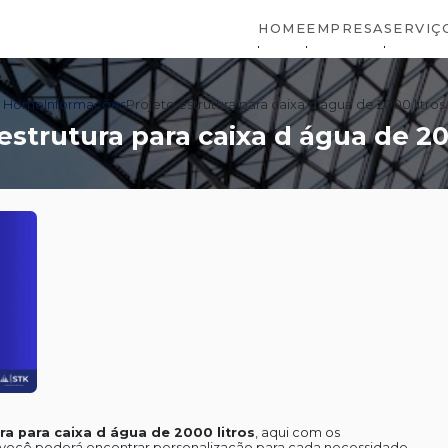
HOME
EMPRESA
SERVIÇ
Home
Informações
Projeto estrutura para caixa d água de 2000 litros
estrutura para caixa d água de 20
ra para caixa d água de 2000 litros
, aqui com os
ca você poderá encontrar personalização para cada necessidade