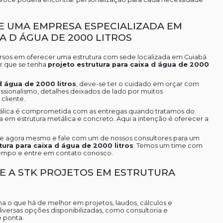
E UMA EMPRESA ESPECIALIZADA EM
A D ÁGUA DE 2000 LITROS
cursos em oferecer uma estrutura com sede localizada em Cuiabá
ir que se tenha
projeto estrutura para caixa d água de 2000
d água de 2000 litros
, deve-se ter o cuidado em orçar com
ssionalismo, detalhes deixados de lado por muitos
cliente.
etálica é comprometida com as entregas quando tratamos do
a em estrutura metálica e concreto. Aqui a intenção é oferecer a
.
ne agora mesmo e fale com um de nossos consultores para um
tura para caixa d água de 2000 litros
. Temos um time com
tempo e entre em contato conosco.
E A STK PROJETOS EM ESTRUTURA
ha o que há de melhor em projetos, laudos, cálculos e
diversas opções disponibilizadas, como consultoria e
 ponta.